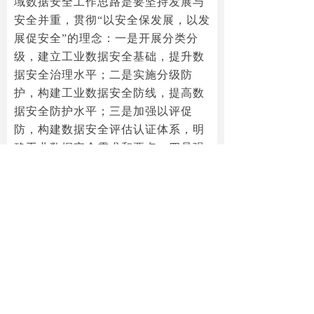
域数据安全工作思路是要坚持发展与
安全并重，贯彻“以安全保发展，以发
展促安全”的理念：一是开展分类分
级，建立工业数据安全基础，提升数
据安全治理水平；二是实施分级防
护，构建工业数据安全防线，提高数
据安全防护水平；三是加强以评促
防，构建数据安全评估认证体系，明
确工业数据安全需求和要点；四是强
化安全保障，构建多方联动的数据安
全应急处置机制。
中国信息通信研究院安全所所长谢玮发