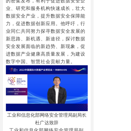
的密集发布，有利于促进数据安全企
业、研究和服务机构快速成长，壮大
数据安全产业，提升数据安全保障能
力，促进数据创新应用。他呼吁，行
业同仁共同努力探寻数据安全发展的
新思路、新机遇、新途径，探讨数据
安全发展面临的新趋势、新现象，促
进数据产业健康高质量发展，为建设
数字中国、智慧社会贡献力量。
工业和信息化部网络安全管理局副局长
杜广达致辞
工业和信息化部网络安全管理局副