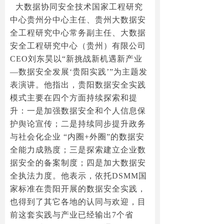
大数据协同安全技术国家工程研究
中心贵州分中心主任、贵州大数据安
全工程研究中心常务副主任、大数据
安全工程研究中心（贵州）有限公司
CEO刘东昊以“新挑战新机遇新产业
—数据安全发展‘贵阳实践’”为主题发
表演讲。他指出，贵阳数据安全实践
模式主要在四个方面持续探索和提
升：一是加强数据安全和个人信息保
护舆论宣传；二是持续同步提升政务
与社会化企业 “内圈+外圈”的数据安
全能力成熟度；三是探索建立企业数
据安全的备案制度；四是加大数据安
全执法力度。他表示，依托DSMM国
家标准在贵阳开展的数据安全实践，
也得到了其它各地的认同与欢迎，目
前这套实践与产业已经输出7个省