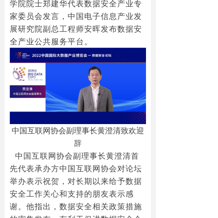
学院院士郑建华代表数据安全产业专
家委员会发言，中国电子信息产业发
展研究院副总工程师安晖发布数据安
全产业公共服务平台。
中国互联网协会副理事长黄澄清致欢迎
辞
中国互联网协会副理事长黄澄清首
先代表承办方中国互联网协会对论坛
举办表示祝贺，对长期以来给予数据
安全工作关心和支持的朋友表示感
谢。他指出，数据安全相关政策措施