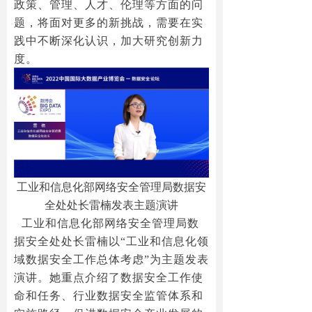
政策、管理、人才、伦理等方面的问
题，将面对更多的新挑战，需要在实
践中不断深化认识，加大研究创新力
度。
工业和信息化部网络安全管理局数据安
全处处长雷楠发表主题演讲
工业和信息化部网络安全管理局数
据安全处处长雷楠以“工业和信息化领
域数据安全工作总体考虑”为主题发表
演讲。她重点介绍了数据安全工作使
命和任务、行业数据安全监管体系和