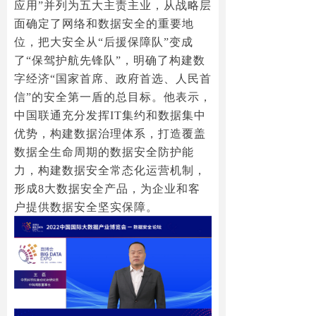
应用”并列为五大主责主业，从战略层
面确定了网络和数据安全的重要地
位，把大安全从“后援保障队”变成
了“保驾护航先锋队”，明确了构建数
字经济“国家首席、政府首选、人民首
信”的安全第一盾的总目标。他表示，
中国联通充分发挥IT集约和数据集中
优势，构建数据治理体系，打造覆盖
数据全生命周期的数据安全防护能
力，构建数据安全常态化运营机制，
形成8大数据安全产品，为企业和客
户提供数据安全坚实保障。